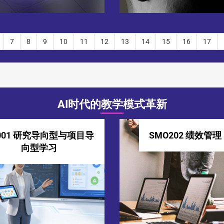
7
8
9
10
11
12
13
14
15
16
17
AI时代的教学模式革新
F001 研究导向型与项目导
SMO202 绩效管理
向型学习