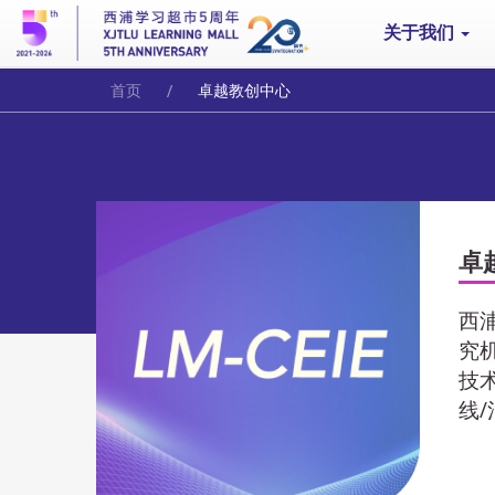
关于我们
首页
卓越教创中心
卓
西
究
技
线