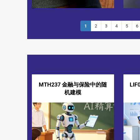
1
2
3
4
5
6
MTH237 金融与保险中的随
LI
机建模