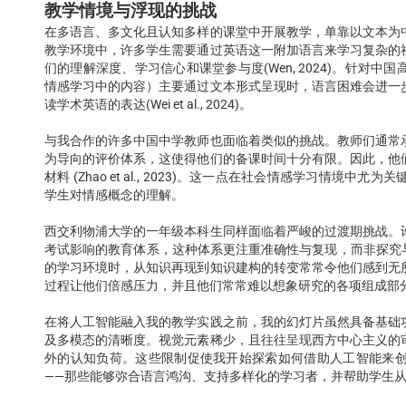
教学情境与浮现的挑战
在多语言、多文化且认知多样的课堂中开展教学，单靠以文本为
教学环境中，许多学生需要通过英语这一附加语言来学习复杂的
们的理解深度、学习信心和课堂参与度(Wen, 2024)。针对
情感学习中的内容）主要通过文本形式呈现时，语言困难会进一
读学术英语的表达(Wei et al., 2024)。
与我合作的许多中国中学教师也面临着类似的挑战。教师们通常
为导向的评价体系，这使得他们的备课时间十分有限。因此，他
材料 (Zhao et al., 2023)。这一点在社会情感学习情
学生对情感概念的理解。
西交利物浦大学的一年级本科生同样面临着严峻的过渡期挑战。
考试影响的教育体系，这种体系更注重准确性与复现，而非探究与阐释 (Ch
的学习环境时，从知识再现到知识建构的转变常常令他们感到无
过程让他们倍感压力，并且他们常常难以想象研究的各项组成部
在将人工智能融入我的教学实践之前，我的幻灯片虽然具备基础
及多模态的清晰度。视觉元素稀少，且往往呈现西方中心主义的
外的认知负荷。这些限制促使我开始探索如何借助人工智能来
——那些能够弥合语言鸿沟、支持多样化的学习者，并帮助学生