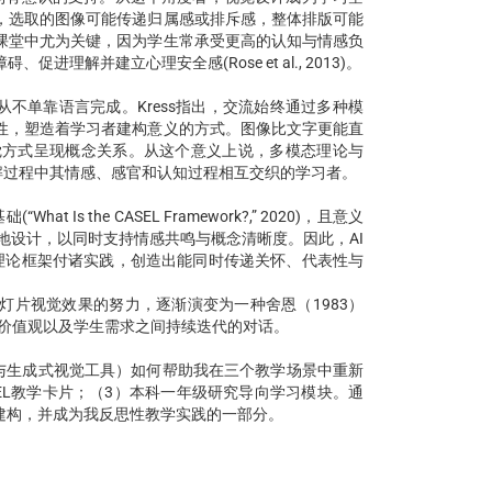
，选取的图像可能传递归属感或排斥感，整体排版可能
课堂中尤为关键，因为学生常承受更高的认知与情感负
解并建立心理安全感(Rose et al., 2013)。
递从不单靠语言完成。Kress指出，交流始终通过多种模
性，塑造着学习者建构意义的方式。图像比文字更能直
觉方式呈现概念关系。从这个意义上说，多模态理论与
解过程中其情感、感官和认知过程相互交织的学习者。
Is the CASEL Framework?,” 2020)，且意义
有意识地设计，以同时支持情感共鸣与概念清晰度。因此，AI
理论框架付诸实践，创造出能同时传递关怀、代表性与
灯片视觉效果的努力，逐渐演变为一种舍恩（1983）
的价值观以及学生需求之间持续迭代的对话。
功能与生成式视觉工具）如何帮助我在三个教学场景中重新
SEL教学卡片；（3）本科一年级研究导向学习模块。通
建构，并成为我反思性教学实践的一部分。