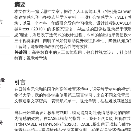
摘要
本文作为一篇反思性文章，探讨了人工智能工具（特别是Canva
创建情感包容与多模态的学习材料：一项社会情感学习（SEL）协
究
坊，以及一个本科一年级研究导向学习模块。设计过程以CASE
鉴Kress（2010）的多模态理论，AI生成的图像被视为易于获
思”理念，则启发了迭代式的设计过程，即AI的输出结果促使
三个视觉案例，阐明了AI如何帮助提升表征多样性、降低认知
工智能，能够增强教学的包容性与有效性。
关键词：
高等教育中的人工智能应用；包容性视觉设计；社会情感
教育；视觉教学法
的发
引言
生
在日益多元化和跨国化的高等教育环境中，课堂教学材料的视觉
物浦大学，我的许多学生使用第二语言学习，来自不同文化背景
文稿通常文字密集、表现形式单一、视觉单调，往往难以满足这
当我开始重新设计教学材料时，特别是针对社会情感学习的内容
为情感的架构。在CASEL框架的指导下，我开始将幻灯片视作共同
分
Is the CASEL Framework?,” 2020.)。CASEL
负责任决策——强调情感与学习不可分割，必须在课堂环境中得