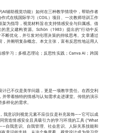
的AI辅助视觉功能）如何在三种教学情境中，帮助作者
作式在线国际学习（COIL）项目、一次教师培训工作
L框架为指导，视觉材料旨在支持情感安全与归属感。借
取的意义建构资源。Schön（1983）提出的“行动中反
设计不断优化，并引发对伦理决策的持续思考。文章通过
负荷，并阐明复杂概念。本文主张，富有反思性地运用人
学习；多模态理论；反思性实践；Canva AI；跨国
设计已不仅是美学问题，更是一项教学责任。在西交利
，并带着独特的情感与认知需求走进课堂。传统的演示
些多样化的需求。
，我意识到视觉元素不应仅仅是补充装饰——它可以成
营造情感安全且具吸引力的学习环境的工具 (“What
提出的五项核心能力——自我意识、自我管理、社会意识、人际关系技能和
到有意识的支持。从这个角度看，视觉设计成为学习空