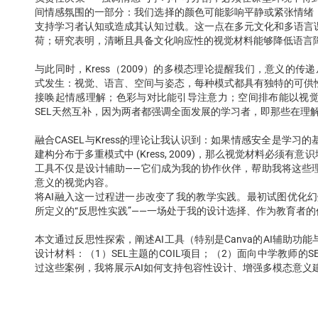
间情感氛围的一部分：我们选择的颜色可能影响平静或紧张情绪
支持学习者认知或造成其认知过载。这一点在多元文化和多语言
荷；研究表明，清晰且具备文化响应性的视觉材料能够降低语言障碍、促进理
与此同时，Kress（2009）的多模态理论提醒我们，意义的传
式发生：视觉、语言、空间与姿态，每种模式都具有独特的可供
接唤起情感理解；色彩与对比能引导注意力；空间排布能以视
SEL天然互补，因为两者都强调全面发展的学习者，即那些在理
融合CASEL与Kress的理论让我认识到：如果情感安全是学习的基础(“What 
建构分布于多重模式中 (Kress, 2009)，那么视觉材料必须
工具不仅是设计辅助——它们成为我的协作伙伴，帮助我将这些
意义的视觉内容。
将AI融入这一过程进一步改变了我的教学实践。最初试图优化幻
所定义的“反思性实践”——一场处于我的设计选择、作为教育者
本文通过反思性探索，阐述AI工具（特别是Canva的AI辅助
设计材料：（1）SEL主题的COIL项目；（2）面向中学教师的
过这些案例，我将展示AI如何支持包容性设计、增强多模态意义