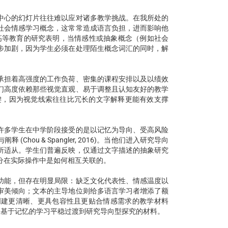
中心的幻灯片往往难以应对诸多教学挑战。在我所处的
社会情感学习概念，这常常造成语言负担，进而影响他
中国高等教育的研究表明，当情感性或抽象概念（例如社会
步加剧，因为学生必须在处理陌生概念词汇的同时，解
承担着高强度的工作负荷、密集的课程安排以及以绩效
们高度依赖那些视觉直观、易于调整且认知友好的教学
境中尤为关键，因为视觉线索往往比冗长的文字解释更能有效支撑
许多学生在中学阶段接受的是以记忆为导向、受高风险
ou & Spangler, 2016)。当他们进入研究导向
所适从。学生们普遍反映，仅通过文字描述的抽象研究
分在实际操作中是如何相互关联的。
功能，但存在明显局限：缺乏文化代表性、情感温度以
审美倾向；文本的主导地位则给多语言学习者增添了额
创建更清晰、更具包容性且更贴合情感需求的教学材料
从基于记忆的学习平稳过渡到研究导向型探究的材料。