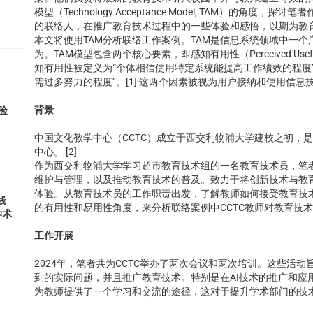
模型（Technology Acceptance Model, TAM）的角
的联络人，在推广教育技术过程中的一些体验和感悟，以期为教
本文将使用TAM分析联络工作案例。TAM是信息系统领域中一
为。TAM模型包含两个核心要素，即感知有用性（Perceived Usefulne
知有用性被定义为“个体相信使用特定系统能提高工作绩效的程度
需过多努力的程度”。[1] 这两个因素被视为用户接纳和使用信息
背景
测验
中国文化教学中心（CCTC）成立于西交利物浦大学建校之初，
中心。 [2]
作为西交利物浦大学学习超市教育技术组的一名教育技术员，笔者负责校级
维护与管理，以及推动教育技术的普及。致力于将创新技术与教
体验。从教育技术员的工作职责出发，了解教师如何接受教育技术
线
的有用性和易用性角度，来分析联络案例中CCTC教师对教育技
学术
工作开展
2024年，笔者共为CCTC举办了两次会议和两次培训。这些活
到的实际问题，并且推广教育技术。特别是在AI技术的推广和应
为教师提供了一个学习和交流的途径，这对于提升学术部门的技