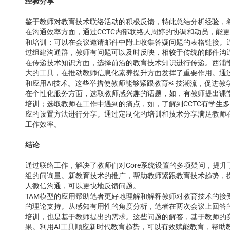
经验分享
鉴于教师对教育技术联络活动的积极反馈，特此总结分析经验，
在沟通效率方面，通过CCTC内部联络人周婷的协调和动员，能
和培训；可以在会议邀请邮件中附上收集答疑问题的表格链接。
过组建沟通群，教师有问题可以及时反映，相较于传统的邮件沟
在传递技术知识方面，选择前沿的教育技术知识进行传递。西浦学
大的工具，在推动教师信息化素养提升方面发挥了重要作用。通
和应用AI技术。这些举措使教师能够紧跟教育科技潮流，促进教
在个性化服务方面，选取教师感兴趣的话题，如，有教师提出课
培训；选取教师在工作中遇到的痛点，如，了解到CCTC有学生
应的设置方法进行分享。通过定制化的培训和技术分享满足教师
工作效率。
结论
通过联络工作，解决了教师们对Core系统设置的多项疑问，提
组的问询量。新教育技术的推广，帮助教师紧跟教育技术趋势，
人微信沟通，可以更快地反馈问题。
TAM模型的应用帮助笔者更好地理解和解释教师对教育技术的接
的理论支持。从感知有用性的角度分析，笔者在两次会议上回答
培训，也是基于教师提出的需求。这些问题的解答，基于教师的
果。利用AI工具顺应新时代教育趋势，可以有效赋能教育，帮助