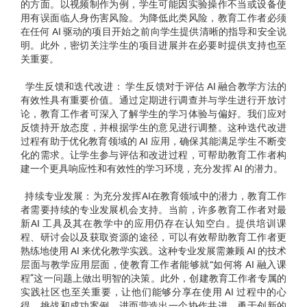
的方面。以视频制作为例，学生可能因实验操作不当或设备使
用有误面临人身伤害风险。为降低此类风险，教育工作者必须
在任何 AI 驱动的项目开始之前向学生提供清晰的指导和安全说
明。此外，密切关注学生的项目进展并在必要时提供支持也至
关重要。
学生反馈和迭代改进： 学生反馈对于评估 AI 融合教学方法的
有效性具有重要价值。通过定期进行调查并与学生进行开放讨
论，教育工作者可深入了解学生的学习体验与偏好。我们应对
反馈持开放态度，并根据学生的意见进行调整。这种迭代改进
过程有助于优化教育领域的 AI 应用，确保其能满足学生不断变
化的需求。让学生参与评估和改进过程，可帮助教育工作者构
建一个更具响应性和有效性的学习环境，充分发挥 AI 的潜力。
持续专业发展：为充分发挥AI在教育领域中的潜力，教育工作
者需要持续的专业发展机会支持。当前，许多教育工作者对最
新AI 工具及其在教学中的应用仍存在认知空白。提供培训课
程、研讨会以及获取资源的途径，可以有效帮助教育工作者更
熟练地使用 AI 来优化教学实践。这种专业发展需兼顾 AI 的技术
层面与教学应用层面，使教育工作者能够就“如何将 AI 融入课
程”这一问题上做出明智的决策。此外，创建教育工作者专属的
实践社区也至关重要，让他们能够分享在使用 AI 过程中的心
得、挑战和成功案例，进而营造出一个协作共进、勇于创新的