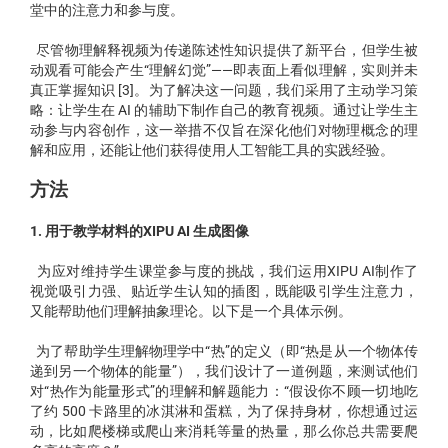
堂中的注意力和参与度。
尽管物理解释视频为传递陈述性知识提供了新平台，但学生被
动观看可能会产生“理解幻觉”——即表面上看似理解，实则并未
真正掌握知识 [3]。为了解决这一问题，我们采用了主动学习策
略：让学生在 AI 的辅助下制作自己的教育视频。通过让学生主
动参与内容创作，这一举措不仅旨在深化他们对物理概念的理
解和应用，还能让他们获得使用人工智能工具的实践经验。
方法
1. 用于教学材料的XIPU AI 生成图像
为应对维持学生课堂参与度的挑战，我们运用XIPU AI制作了
视觉吸引力强、贴近学生认知的插图，既能吸引学生注意力，
又能帮助他们理解抽象理论。以下是一个具体示例。
为了帮助学生理解物理学中“热”的定义（即“热是从一个物体传
递到另一个物体的能量”），我们设计了一道例题，来测试他们
对“热作为能量形式”的理解和解题能力：“假设你不顾一切地吃
了约 500 卡路里的冰淇淋和蛋糕，为了保持身材，你想通过运
动，比如爬楼梯或爬山来消耗等量的热量，那么你总共需要爬