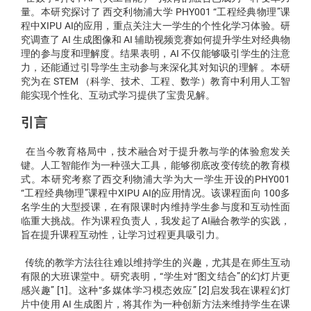
量。本研究探讨了 西交利物浦大学 PHY001 “工程经典物理”课
程中XIPU AI的应用，重点关注大一学生的个性化学习体验。研
究调查了 AI 生成图像和 AI 辅助视频竞赛如何提升学生对经典物
理的参与度和理解度。结果表明，AI 不仅能够吸引学生的注意
力，还能通过引导学生主动参与来深化其对知识的理解 。本研
究为在 STEM （科学、技术、工程、数学）教育中利用人工智
能实现个性化、互动式学习提供了宝贵见解。
引言
在当今教育格局中，技术融合对于提升教与学的体验愈发关
键。人工智能作为一种强大工具，能够彻底改变传统的教育模
式。本研究考察了西交利物浦大学为大一学生开设的PHY001
“工程经典物理”课程中XIPU AI的应用情况。该课程面向 100多
名学生的大型授课，在有限课时内维持学生参与度和互动性面
临重大挑战。作为课程负责人，我发起了AI融合教学的实践，
旨在提升课程互动性，让学习过程更具吸引力。
传统的教学方法往往难以维持学生的兴趣，尤其是在师生互动
有限的大班课堂中。研究表明，“学生对“图文结合”的幻灯片更
感兴趣” [1]。这种“多媒体学习模态效应” [2]启发我在课程幻灯
片中使用 AI 生成图片，将其作为一种创新方法来维持学生在课