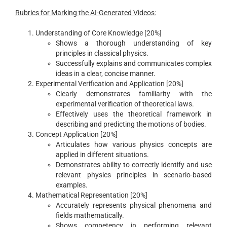
Rubrics for Marking the AI-Generated Videos:
Understanding of Core Knowledge [20%]
Shows a thorough understanding of key
principles in classical physics.
Successfully explains and communicates complex
ideas in a clear, concise manner.
Experimental Verification and Application [20%]
Clearly demonstrates familiarity with the
experimental verification of theoretical laws.
Effectively uses the theoretical framework in
describing and predicting the motions of bodies.
Concept Application [20%]
Articulates how various physics concepts are
applied in different situations.
Demonstrates ability to correctly identify and use
relevant physics principles in scenario-based
examples.
Mathematical Representation [20%]
Accurately represents physical phenomena and
fields mathematically.
Shows competency in performing relevant