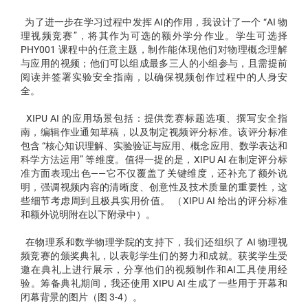
为了进一步在学习过程中发挥 AI的作用，我设计了一个 “AI 物
理视频竞赛”，将其作为可选的额外学分作业。学生可选择
PHY001 课程中的任意主题，制作能体现他们对物理概念理解
与应用的视频；他们可以组成最多三人的小组参与，且需提前
阅读并签署实验安全指南，以确保视频创作过程中的人身安
全。
XIPU AI 的应用场景包括：提供竞赛标题选项、撰写安全指
南，编辑作业通知草稿，以及制定视频评分标准。该评分标准
包含 “核心知识理解、实验验证与应用、概念应用、数学表达和
科学方法运用” 等维度。值得一提的是，XIPU AI 在制定评分标
准方面表现出色——它不仅覆盖了关键维度，还补充了额外说
明，强调视频内容的清晰度、创意性及技术质量的重要性，这
些细节考虑周到且极具实用价值。 （XIPU AI 给出的评分标准
和额外说明附在以下附录中）。
在物理系和数学物理学院的支持下，我们还组织了 AI 物理视
频竞赛的颁奖典礼，以表彰学生们的努力和成就。获奖学生受
邀在典礼上进行展示，分享他们的视频制作和AI工具使用经
验。筹备典礼期间，我还使用 XIPU AI 生成了一些用于开幕和
闭幕背景的图片（图 3-4）。