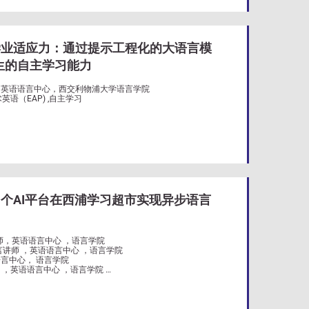
学业适应力：通过提示工程化的大语言模
修生的自主学习能力
，英语语言中心，西交利物浦大学语言学院
语（EAP) ,自主学习
个AI平台在西浦学习超市实现异步语言
言讲师，英语语言中心 ，语言学院
，高级语言讲师 ，英语语言中心 ，语言学院
言中心， 语言学院
语言讲师 ，英语语言中心 ，语言学院
；异步语言；H5P; 聊天机器人；游戏化；虚拟学习环境
（EAP）；自主学习：生成式人工智能；学生参与度